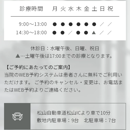
診療時間
月
火
水
木
金
土
日
祝
9:00～13:00
●
●
●
●
●
●
／
／
14:30～18:00
●
●
／
●
●
▲
／
／
休診日：水曜午後、日曜、祝日
▲
…土曜午後は17:00までの診療となります。
【ご予約にあたってのご案内】
当院のWEB予約システムは患者さんに無料でご利用い
ただけます。 ご予約のキャンセル・変更は、お電話ま
たはWEB予約よりご連絡ください。
松山自動車道松山ICより車で10分
敷地内駐車場：9台 北駐車場：
7台