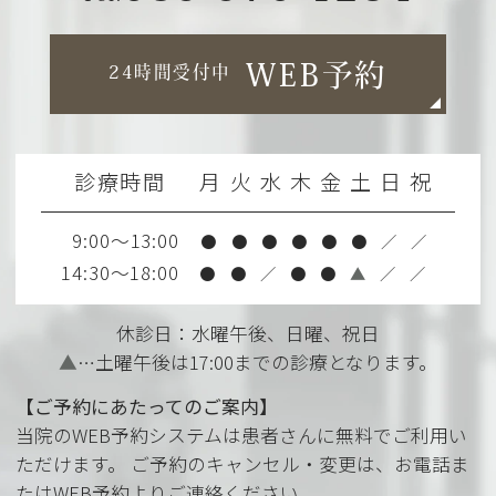
WEB予約
24時間受付中
診療時間
月
火
水
木
金
土
日
祝
9:00～13:00
●
●
●
●
●
●
／
／
14:30～18:00
●
●
／
●
●
▲
／
／
休診日：水曜午後、日曜、祝日
▲
…土曜午後は17:00までの診療となります。
【ご予約にあたってのご案内】
当院のWEB予約システムは患者さんに無料でご利用い
ただけます。 ご予約のキャンセル・変更は、お電話ま
たはWEB予約よりご連絡ください。